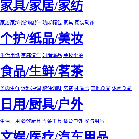
家具/家居/家纺
家居家纺
服饰配件
功能箱包
家具
家装软饰
个护/纸品/美妆
生活用纸
家庭清洁
时尚饰品
美妆个护
食品/生鲜/茗茶
禽肉生鲜
饮料冲调
粮油调味
茗茶
礼品卡
其他食品
休闲食品
日用/厨具/户外
生活日用
餐饮厨具
五金工具
体育户外
安防用品
文娱/医疗/汽车用品