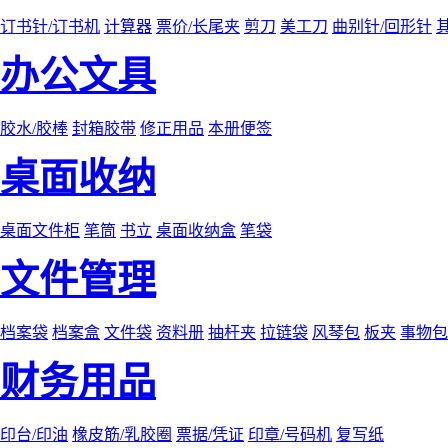
订书针/订书机
计算器
票价/长尾夹
剪刀
美工刀
曲别针/回形针
办公文具
胶水/胶棒
封箱胶带
修正用品
本册便签
桌面收纳
桌面文件柜
笔筒
书立
桌面收纳盒
笔袋
文件管理
档案袋
档案盒
文件袋
资料册
抽杆夹
拉链袋
风琴包
板夹
事物包
财务用品
印台/印油
橡皮筋/乳胶圈
票据/凭证
印章/号码机
复写纸