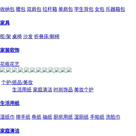
收纳包
腰包
双肩包
拉杆箱
单肩包
学生背包
女包
乐器箱包
家具
柜/架
桌椅
沙发
折叠床/躺椅
家装软饰
花瓶花艺
个护/纸品/美妆
生活用纸
家庭清洁
时尚饰品
美妆个护
生活用纸
湿纸巾
擦手纸
卷纸
抽纸
厨房用纸
湿厕纸
手帕纸
洗脸巾
家庭清洁