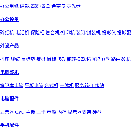
办公用纸
硒鼓/墨粉/墨盒
色带
刻录光盘
办公设备
碎纸机
电话机
保险柜
复合机/打印机
装订/封装机
投影仪
投影配
外设产品
插座
线缆
鼠标垫
键盘
鼠标
多功能转换器/拓展坞
U盘
路由器
机
电脑整机
笔记本电脑
平板电脑
台式机
一体机
服务器/工作站
电脑配件
显示器
CPU
主板
显卡
电源
内存
显示器支架
硬盘
手机配件