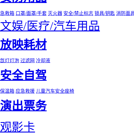
急救箱
口罩/面罩/手套
灭火器
安全/禁止标志
锁具/钥匙
消防面
文娱/医疗/汽车用品
放映耗材
氙灯灯泡
过滤网
冷却液
安全自驾
保温箱
应急救援
儿童汽车安全座椅
演出票务
观影卡