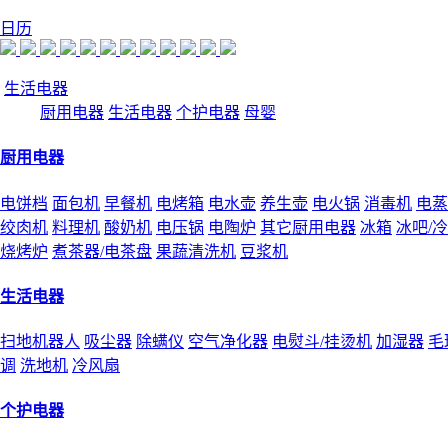
日历
生活电器
厨用电器
生活电器
个护电器
母婴
厨用电器
电饼档
面包机
早餐机
电烤箱
电水壶
养生壶
电火锅
消毒机
电蒸
绞肉机
料理机
酸奶机
电压锅
电陶炉
其它厨用电器
冰箱
冰吧/
烧烤炉
煮茶器/电茶盘
果蔬清洗机
豆浆机
生活电器
扫地机器人
吸尘器
除螨仪
空气净化器
电熨斗/挂烫机
加湿器
毛
调
洗地机
冷风扇
个护电器