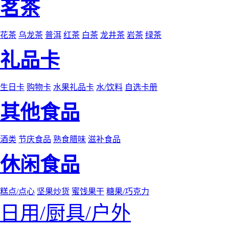
茗茶
花茶
乌龙茶
普洱
红茶
白茶
龙井茶
岩茶
绿茶
礼品卡
生日卡
购物卡
水果礼品卡
水/饮料
自选卡册
其他食品
酒类
节庆食品
熟食腊味
滋补食品
休闲食品
糕点/点心
坚果炒货
蜜饯果干
糖果/巧克力
日用/厨具/户外