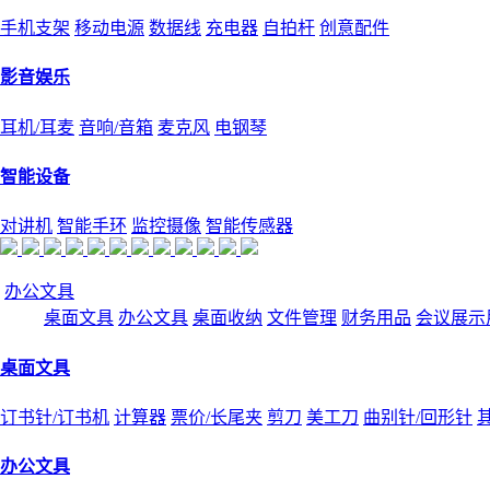
手机支架
移动电源
数据线
充电器
自拍杆
创意配件
影音娱乐
耳机/耳麦
音响/音箱
麦克风
电钢琴
智能设备
对讲机
智能手环
监控摄像
智能传感器
办公文具
桌面文具
办公文具
桌面收纳
文件管理
财务用品
会议展示
桌面文具
订书针/订书机
计算器
票价/长尾夹
剪刀
美工刀
曲别针/回形针
办公文具