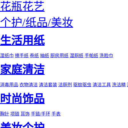
花瓶花艺
个护/纸品/美妆
生活用纸
湿纸巾
擦手纸
卷纸
抽纸
厨房用纸
湿厕纸
手帕纸
洗脸巾
家庭清洁
消毒用品
衣物清洁
清洁套装
洁厕剂
驱蚊驱虫
清洁工具
洗洁精
时尚饰品
胸针
项链
耳饰
手链/手环
手表
美妆个护