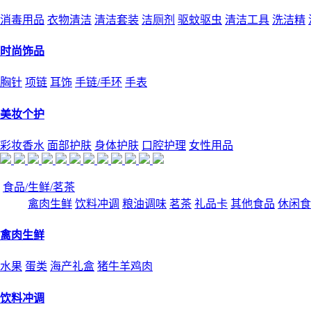
消毒用品
衣物清洁
清洁套装
洁厕剂
驱蚊驱虫
清洁工具
洗洁精
时尚饰品
胸针
项链
耳饰
手链/手环
手表
美妆个护
彩妆香水
面部护肤
身体护肤
口腔护理
女性用品
食品/生鲜/茗茶
禽肉生鲜
饮料冲调
粮油调味
茗茶
礼品卡
其他食品
休闲食
禽肉生鲜
水果
蛋类
海产礼盒
猪牛羊鸡肉
饮料冲调