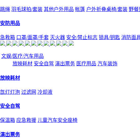
跳绳
羽毛球拍/套装
其他户外用品
帐篷
户外折叠桌椅/套装
野餐
安防用品
急救箱
口罩/面罩/手套
灭火器
安全/禁止标志
锁具/钥匙
消防面
文娱/医疗/汽车用品
放映耗材
安全自驾
演出票务
医疗用品
汽车装饰
放映耗材
氙灯灯泡
过滤网
冷却液
安全自驾
保温箱
应急救援
儿童汽车安全座椅
演出票务