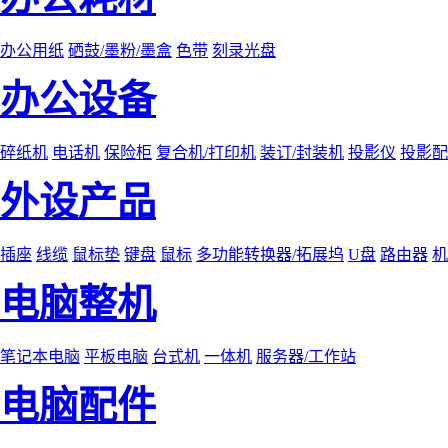
办公用纸
硒鼓/墨粉/墨盒
色带
刻录光盘
办公设备
碎纸机
电话机
保险柜
复合机/打印机
装订/封装机
投影仪
投影配
外设产品
插座
线缆
鼠标垫
键盘
鼠标
多功能转换器/拓展坞
U盘
路由器
机
电脑整机
笔记本电脑
平板电脑
台式机
一体机
服务器/工作站
电脑配件