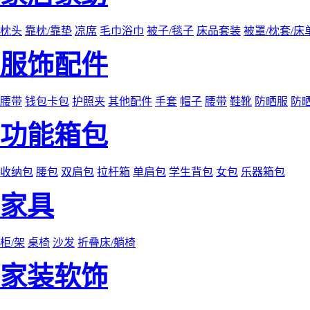
枕头
靠枕/靠垫
凉席
毛巾浴巾
被子/毯子
床品套装
被罩/枕套/床
服饰配件
腰带
钱包卡包
护照夹
其他配件
手套
帽子
腰带
鞋靴
防晒服
防
功能箱包
收纳包
腰包
双肩包
拉杆箱
单肩包
学生背包
女包
乐器箱包
家具
柜/架
桌椅
沙发
折叠床/躺椅
家装软饰