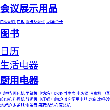
会议展示用品
白板配件
白板
胸卡及配件
桌牌/台卡
图书
日历
生活电器
厨用电器
电饼档
面包机
早餐机
电烤箱
电水壶
养生壶
电火锅
消毒机
电蒸
绞肉机
料理机
酸奶机
电压锅
电陶炉
其它厨用电器
冰箱
冰吧/
烧烤炉
煮茶器/电茶盘
果蔬清洗机
豆浆机