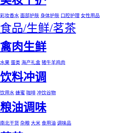
彩妆香水
面部护肤
身体护肤
口腔护理
女性用品
食品/生鲜/茗茶
禽肉生鲜
水果
蛋类
海产礼盒
猪牛羊鸡肉
饮料冲调
饮用水
蜂蜜
咖啡
冲饮谷物
粮油调味
南北干货
杂粮
大米
食用油
调味品