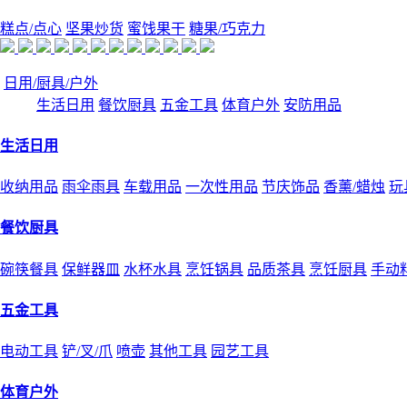
糕点/点心
坚果炒货
蜜饯果干
糖果/巧克力
日用/厨具/户外
生活日用
餐饮厨具
五金工具
体育户外
安防用品
生活日用
收纳用品
雨伞雨具
车载用品
一次性用品
节庆饰品
香薰/蜡烛
玩
餐饮厨具
碗筷餐具
保鲜器皿
水杯水具
烹饪锅具
品质茶具
烹饪厨具
手动
五金工具
电动工具
铲/叉/爪
喷壶
其他工具
园艺工具
体育户外