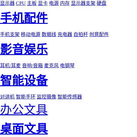
显示器
CPU
主板
显卡
电源
内存
显示器支架
硬盘
手机配件
手机支架
移动电源
数据线
充电器
自拍杆
创意配件
影音娱乐
耳机/耳麦
音响/音箱
麦克风
电钢琴
智能设备
对讲机
智能手环
监控摄像
智能传感器
办公文具
桌面文具