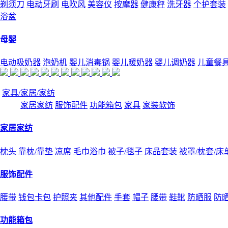
剃须刀
电动牙刷
电吹风
美容仪
按摩器
健康秤
洗牙器
个护套装
浴盆
母婴
电动吸奶器
泡奶机
婴儿消毒锅
婴儿暖奶器
婴儿调奶器
儿童餐
家具/家居/家纺
家居家纺
服饰配件
功能箱包
家具
家装软饰
家居家纺
枕头
靠枕/靠垫
凉席
毛巾浴巾
被子/毯子
床品套装
被罩/枕套/床
服饰配件
腰带
钱包卡包
护照夹
其他配件
手套
帽子
腰带
鞋靴
防晒服
防
功能箱包