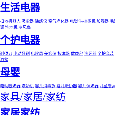
生活电器
扫地机器人
吸尘器
除螨仪
空气净化器
电熨斗/挂烫机
加湿器
毛
调
洗地机
冷风扇
个护电器
剃须刀
电动牙刷
电吹风
美容仪
按摩器
健康秤
洗牙器
个护套装
浴盆
母婴
电动吸奶器
泡奶机
婴儿消毒锅
婴儿暖奶器
婴儿调奶器
儿童餐
家具/家居/家纺
家居家纺