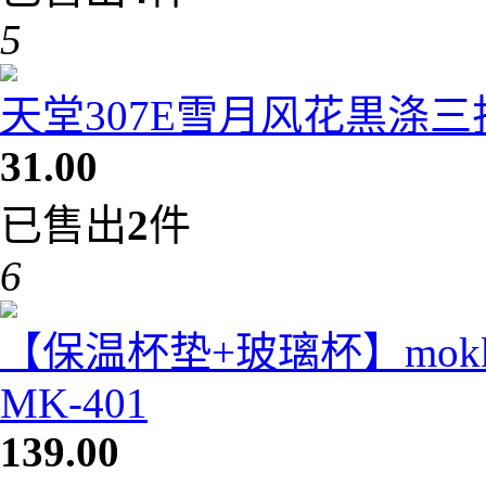
5
天堂307E雪月风花黒涤
31.00
已售出
2
件
6
【保温杯垫+玻璃杯】mok
MK-401
139.00