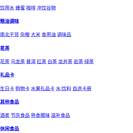
饮用水
蜂蜜
咖啡
冲饮谷物
粮油调味
南北干货
杂粮
大米
食用油
调味品
茗茶
花茶
乌龙茶
普洱
红茶
白茶
龙井茶
岩茶
绿茶
礼品卡
生日卡
购物卡
水果礼品卡
水/饮料
自选卡册
其他食品
酒类
节庆食品
熟食腊味
滋补食品
休闲食品