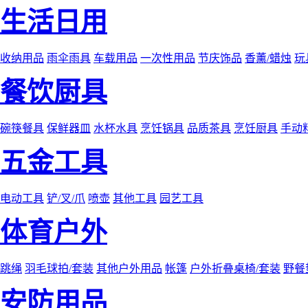
生活日用
收纳用品
雨伞雨具
车载用品
一次性用品
节庆饰品
香薰/蜡烛
玩
餐饮厨具
碗筷餐具
保鲜器皿
水杯水具
烹饪锅具
品质茶具
烹饪厨具
手动
五金工具
电动工具
铲/叉/爪
喷壶
其他工具
园艺工具
体育户外
跳绳
羽毛球拍/套装
其他户外用品
帐篷
户外折叠桌椅/套装
野餐
安防用品