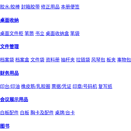
胶水/胶棒
封箱胶带
修正用品
本册便签
桌面收纳
桌面文件柜
笔筒
书立
桌面收纳盒
笔袋
文件管理
档案袋
档案盒
文件袋
资料册
抽杆夹
拉链袋
风琴包
板夹
事物包
财务用品
印台/印油
橡皮筋/乳胶圈
票据/凭证
印章/号码机
复写纸
会议展示用品
白板配件
白板
胸卡及配件
桌牌/台卡
图书