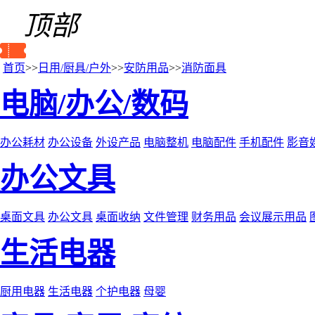
顶部
首页
>>
日用/厨具/户外
>>
安防用品
>>
消防面具
电脑/办公/数码
办公耗材
办公设备
外设产品
电脑整机
电脑配件
手机配件
影音
办公文具
桌面文具
办公文具
桌面收纳
文件管理
财务用品
会议展示用品
生活电器
厨用电器
生活电器
个护电器
母婴