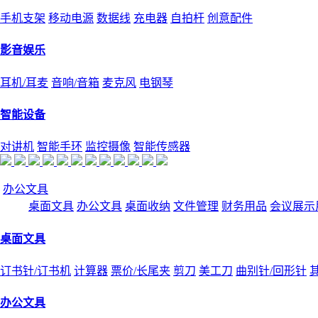
手机支架
移动电源
数据线
充电器
自拍杆
创意配件
影音娱乐
耳机/耳麦
音响/音箱
麦克风
电钢琴
智能设备
对讲机
智能手环
监控摄像
智能传感器
办公文具
桌面文具
办公文具
桌面收纳
文件管理
财务用品
会议展示
桌面文具
订书针/订书机
计算器
票价/长尾夹
剪刀
美工刀
曲别针/回形针
办公文具