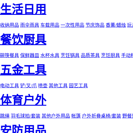
生活日用
收纳用品
雨伞雨具
车载用品
一次性用品
节庆饰品
香薰/蜡烛
玩
餐饮厨具
碗筷餐具
保鲜器皿
水杯水具
烹饪锅具
品质茶具
烹饪厨具
手动
五金工具
电动工具
铲/叉/爪
喷壶
其他工具
园艺工具
体育户外
跳绳
羽毛球拍/套装
其他户外用品
帐篷
户外折叠桌椅/套装
野餐
安防用品