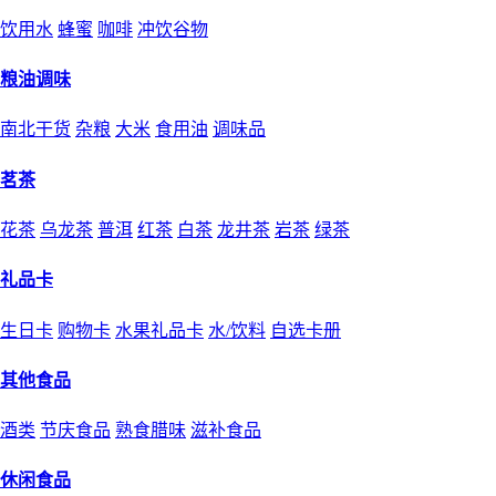
饮用水
蜂蜜
咖啡
冲饮谷物
粮油调味
南北干货
杂粮
大米
食用油
调味品
茗茶
花茶
乌龙茶
普洱
红茶
白茶
龙井茶
岩茶
绿茶
礼品卡
生日卡
购物卡
水果礼品卡
水/饮料
自选卡册
其他食品
酒类
节庆食品
熟食腊味
滋补食品
休闲食品