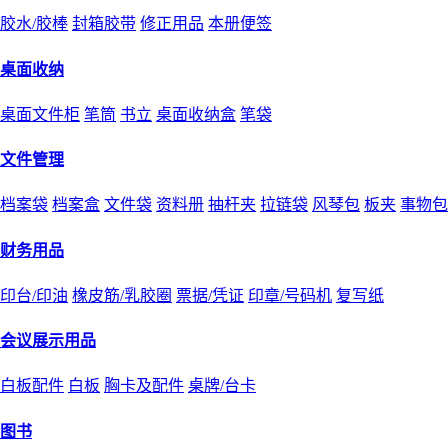
胶水/胶棒
封箱胶带
修正用品
本册便签
桌面收纳
桌面文件柜
笔筒
书立
桌面收纳盒
笔袋
文件管理
档案袋
档案盒
文件袋
资料册
抽杆夹
拉链袋
风琴包
板夹
事物包
财务用品
印台/印油
橡皮筋/乳胶圈
票据/凭证
印章/号码机
复写纸
会议展示用品
白板配件
白板
胸卡及配件
桌牌/台卡
图书