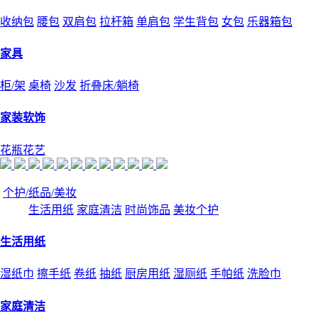
收纳包
腰包
双肩包
拉杆箱
单肩包
学生背包
女包
乐器箱包
家具
柜/架
桌椅
沙发
折叠床/躺椅
家装软饰
花瓶花艺
个护/纸品/美妆
生活用纸
家庭清洁
时尚饰品
美妆个护
生活用纸
湿纸巾
擦手纸
卷纸
抽纸
厨房用纸
湿厕纸
手帕纸
洗脸巾
家庭清洁