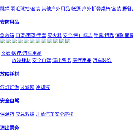
跳绳
羽毛球拍/套装
其他户外用品
帐篷
户外折叠桌椅/套装
野餐
安防用品
急救箱
口罩/面罩/手套
灭火器
安全/禁止标志
锁具/钥匙
消防面
文娱/医疗/汽车用品
放映耗材
安全自驾
演出票务
医疗用品
汽车装饰
放映耗材
氙灯灯泡
过滤网
冷却液
安全自驾
保温箱
应急救援
儿童汽车安全座椅
演出票务