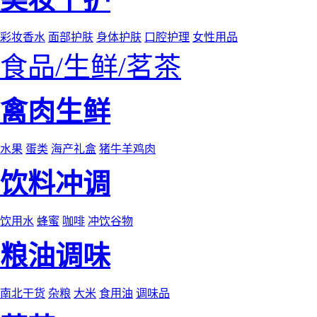
彩妆香水
面部护肤
身体护肤
口腔护理
女性用品
食品/生鲜/茗茶
禽肉生鲜
水果
蛋类
海产礼盒
猪牛羊鸡肉
饮料冲调
饮用水
蜂蜜
咖啡
冲饮谷物
粮油调味
南北干货
杂粮
大米
食用油
调味品