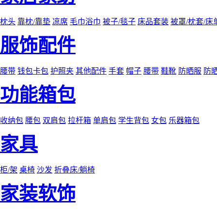
枕头
靠枕/靠垫
凉席
毛巾浴巾
被子/毯子
床品套装
被罩/枕套/床
服饰配件
腰带
钱包卡包
护照夹
其他配件
手套
帽子
腰带
鞋靴
防晒服
防
功能箱包
收纳包
腰包
双肩包
拉杆箱
单肩包
学生背包
女包
乐器箱包
家具
柜/架
桌椅
沙发
折叠床/躺椅
家装软饰