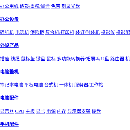
办公用纸
硒鼓/墨粉/墨盒
色带
刻录光盘
办公设备
碎纸机
电话机
保险柜
复合机/打印机
装订/封装机
投影仪
投影配
外设产品
插座
线缆
鼠标垫
键盘
鼠标
多功能转换器/拓展坞
U盘
路由器
机
电脑整机
笔记本电脑
平板电脑
台式机
一体机
服务器/工作站
电脑配件
显示器
CPU
主板
显卡
电源
内存
显示器支架
硬盘
手机配件