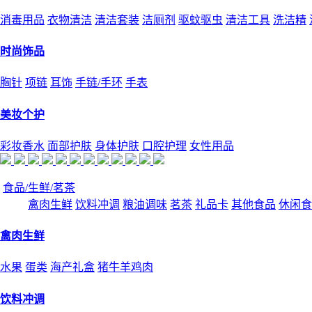
消毒用品
衣物清洁
清洁套装
洁厕剂
驱蚊驱虫
清洁工具
洗洁精
时尚饰品
胸针
项链
耳饰
手链/手环
手表
美妆个护
彩妆香水
面部护肤
身体护肤
口腔护理
女性用品
食品/生鲜/茗茶
禽肉生鲜
饮料冲调
粮油调味
茗茶
礼品卡
其他食品
休闲食
禽肉生鲜
水果
蛋类
海产礼盒
猪牛羊鸡肉
饮料冲调