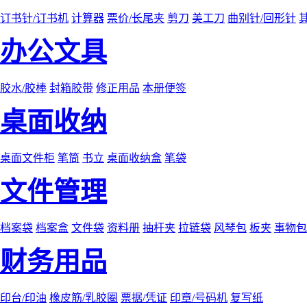
订书针/订书机
计算器
票价/长尾夹
剪刀
美工刀
曲别针/回形针
办公文具
胶水/胶棒
封箱胶带
修正用品
本册便签
桌面收纳
桌面文件柜
笔筒
书立
桌面收纳盒
笔袋
文件管理
档案袋
档案盒
文件袋
资料册
抽杆夹
拉链袋
风琴包
板夹
事物包
财务用品
印台/印油
橡皮筋/乳胶圈
票据/凭证
印章/号码机
复写纸