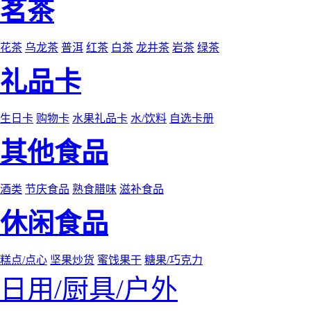
茗茶
花茶
乌龙茶
普洱
红茶
白茶
龙井茶
岩茶
绿茶
礼品卡
生日卡
购物卡
水果礼品卡
水/饮料
自选卡册
其他食品
酒类
节庆食品
熟食腊味
滋补食品
休闲食品
糕点/点心
坚果炒货
蜜饯果干
糖果/巧克力
日用/厨具/户外