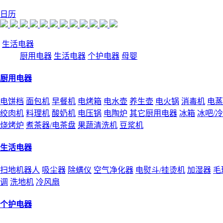
日历
生活电器
厨用电器
生活电器
个护电器
母婴
厨用电器
电饼档
面包机
早餐机
电烤箱
电水壶
养生壶
电火锅
消毒机
电蒸
绞肉机
料理机
酸奶机
电压锅
电陶炉
其它厨用电器
冰箱
冰吧/
烧烤炉
煮茶器/电茶盘
果蔬清洗机
豆浆机
生活电器
扫地机器人
吸尘器
除螨仪
空气净化器
电熨斗/挂烫机
加湿器
毛
调
洗地机
冷风扇
个护电器