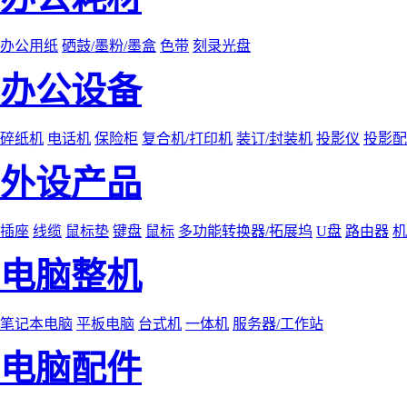
办公用纸
硒鼓/墨粉/墨盒
色带
刻录光盘
办公设备
碎纸机
电话机
保险柜
复合机/打印机
装订/封装机
投影仪
投影配
外设产品
插座
线缆
鼠标垫
键盘
鼠标
多功能转换器/拓展坞
U盘
路由器
机
电脑整机
笔记本电脑
平板电脑
台式机
一体机
服务器/工作站
电脑配件