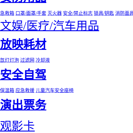
急救箱
口罩/面罩/手套
灭火器
安全/禁止标志
锁具/钥匙
消防面
文娱/医疗/汽车用品
放映耗材
氙灯灯泡
过滤网
冷却液
安全自驾
保温箱
应急救援
儿童汽车安全座椅
演出票务
观影卡