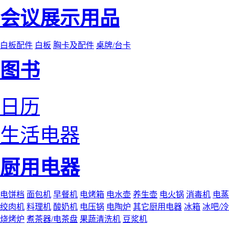
会议展示用品
白板配件
白板
胸卡及配件
桌牌/台卡
图书
日历
生活电器
厨用电器
电饼档
面包机
早餐机
电烤箱
电水壶
养生壶
电火锅
消毒机
电蒸
绞肉机
料理机
酸奶机
电压锅
电陶炉
其它厨用电器
冰箱
冰吧/
烧烤炉
煮茶器/电茶盘
果蔬清洗机
豆浆机