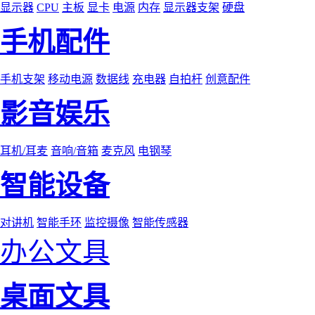
显示器
CPU
主板
显卡
电源
内存
显示器支架
硬盘
手机配件
手机支架
移动电源
数据线
充电器
自拍杆
创意配件
影音娱乐
耳机/耳麦
音响/音箱
麦克风
电钢琴
智能设备
对讲机
智能手环
监控摄像
智能传感器
办公文具
桌面文具