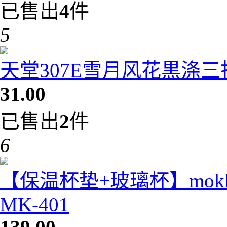
已售出
4
件
5
天堂307E雪月风花黒涤
31.00
已售出
2
件
6
【保温杯垫+玻璃杯】mok
MK-401