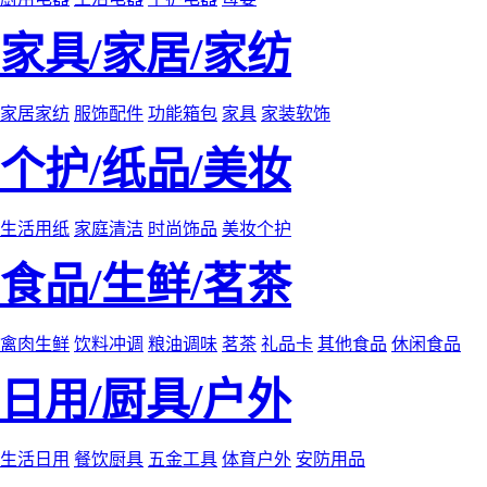
家具/家居/家纺
家居家纺
服饰配件
功能箱包
家具
家装软饰
个护/纸品/美妆
生活用纸
家庭清洁
时尚饰品
美妆个护
食品/生鲜/茗茶
禽肉生鲜
饮料冲调
粮油调味
茗茶
礼品卡
其他食品
休闲食品
日用/厨具/户外
生活日用
餐饮厨具
五金工具
体育户外
安防用品