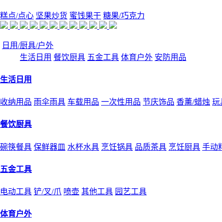
糕点/点心
坚果炒货
蜜饯果干
糖果/巧克力
日用/厨具/户外
生活日用
餐饮厨具
五金工具
体育户外
安防用品
生活日用
收纳用品
雨伞雨具
车载用品
一次性用品
节庆饰品
香薰/蜡烛
玩
餐饮厨具
碗筷餐具
保鲜器皿
水杯水具
烹饪锅具
品质茶具
烹饪厨具
手动
五金工具
电动工具
铲/叉/爪
喷壶
其他工具
园艺工具
体育户外