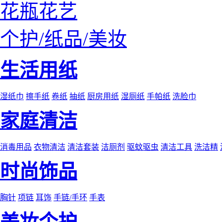
花瓶花艺
个护/纸品/美妆
生活用纸
湿纸巾
擦手纸
卷纸
抽纸
厨房用纸
湿厕纸
手帕纸
洗脸巾
家庭清洁
消毒用品
衣物清洁
清洁套装
洁厕剂
驱蚊驱虫
清洁工具
洗洁精
时尚饰品
胸针
项链
耳饰
手链/手环
手表
美妆个护