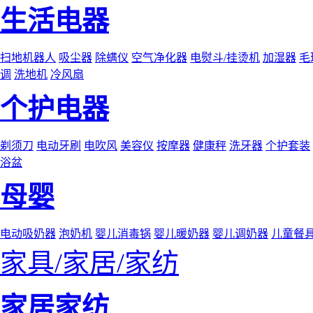
生活电器
扫地机器人
吸尘器
除螨仪
空气净化器
电熨斗/挂烫机
加湿器
毛
调
洗地机
冷风扇
个护电器
剃须刀
电动牙刷
电吹风
美容仪
按摩器
健康秤
洗牙器
个护套装
浴盆
母婴
电动吸奶器
泡奶机
婴儿消毒锅
婴儿暖奶器
婴儿调奶器
儿童餐
家具/家居/家纺
家居家纺