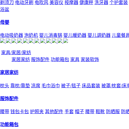
剃须刀
电动牙刷
电吹风
美容仪
按摩器
健康秤
洗牙器
个护套装
浴盆
母婴
电动吸奶器
泡奶机
婴儿消毒锅
婴儿暖奶器
婴儿调奶器
儿童餐
家具/家居/家纺
家居家纺
服饰配件
功能箱包
家具
家装软饰
家居家纺
枕头
靠枕/靠垫
凉席
毛巾浴巾
被子/毯子
床品套装
被罩/枕套/床
服饰配件
腰带
钱包卡包
护照夹
其他配件
手套
帽子
腰带
鞋靴
防晒服
防
功能箱包