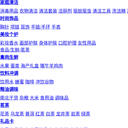
家庭清洁
消毒用品
衣物清洁
清洁套装
洁厕剂
驱蚊驱虫
清洁工具
洗洁精
时尚饰品
胸针
项链
耳饰
手链/手环
手表
美妆个护
彩妆香水
面部护肤
身体护肤
口腔护理
女性用品
食品/生鲜/茗茶
禽肉生鲜
水果
蛋类
海产礼盒
猪牛羊鸡肉
饮料冲调
饮用水
蜂蜜
咖啡
冲饮谷物
粮油调味
南北干货
杂粮
大米
食用油
调味品
茗茶
花茶
乌龙茶
普洱
红茶
白茶
龙井茶
岩茶
绿茶
礼品卡