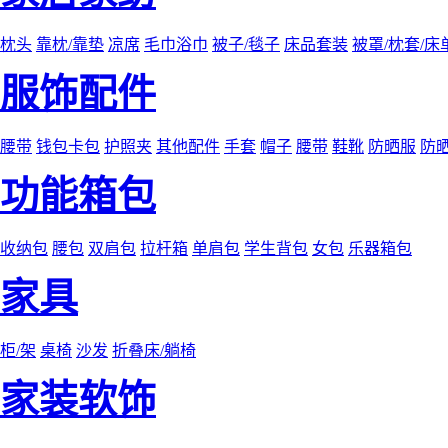
枕头
靠枕/靠垫
凉席
毛巾浴巾
被子/毯子
床品套装
被罩/枕套/床
服饰配件
腰带
钱包卡包
护照夹
其他配件
手套
帽子
腰带
鞋靴
防晒服
防
功能箱包
收纳包
腰包
双肩包
拉杆箱
单肩包
学生背包
女包
乐器箱包
家具
柜/架
桌椅
沙发
折叠床/躺椅
家装软饰