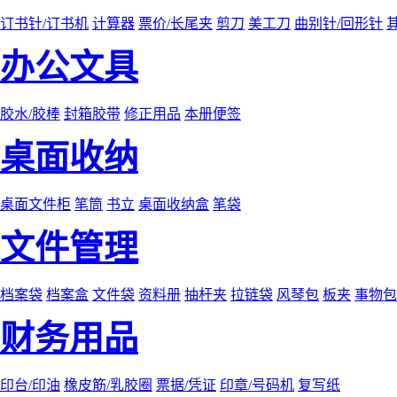
订书针/订书机
计算器
票价/长尾夹
剪刀
美工刀
曲别针/回形针
办公文具
胶水/胶棒
封箱胶带
修正用品
本册便签
桌面收纳
桌面文件柜
笔筒
书立
桌面收纳盒
笔袋
文件管理
档案袋
档案盒
文件袋
资料册
抽杆夹
拉链袋
风琴包
板夹
事物包
财务用品
印台/印油
橡皮筋/乳胶圈
票据/凭证
印章/号码机
复写纸