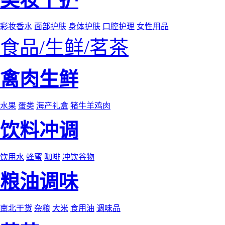
彩妆香水
面部护肤
身体护肤
口腔护理
女性用品
食品/生鲜/茗茶
禽肉生鲜
水果
蛋类
海产礼盒
猪牛羊鸡肉
饮料冲调
饮用水
蜂蜜
咖啡
冲饮谷物
粮油调味
南北干货
杂粮
大米
食用油
调味品