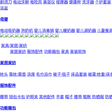
剃须刀
电动牙刷
电吹风
美容仪
按摩器
健康秤
洗牙器
个护套装
浴盆
母婴
电动吸奶器
泡奶机
婴儿消毒锅
婴儿暖奶器
婴儿调奶器
儿童餐
家具/家居/家纺
家居家纺
服饰配件
功能箱包
家具
家装软饰
家居家纺
枕头
靠枕/靠垫
凉席
毛巾浴巾
被子/毯子
床品套装
被罩/枕套/床
服饰配件
腰带
钱包卡包
护照夹
其他配件
手套
帽子
腰带
鞋靴
防晒服
防
功能箱包