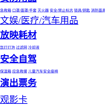
急救箱
口罩/面罩/手套
灭火器
安全/禁止标志
锁具/钥匙
消防面
文娱/医疗/汽车用品
放映耗材
氙灯灯泡
过滤网
冷却液
安全自驾
保温箱
应急救援
儿童汽车安全座椅
演出票务
观影卡