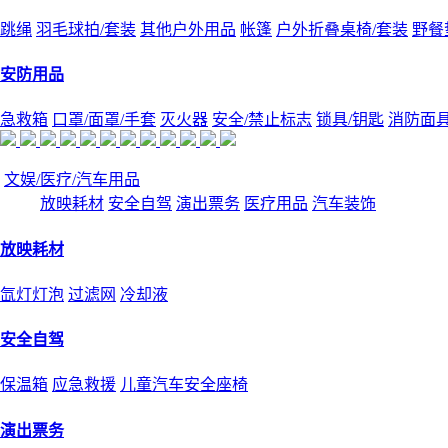
跳绳
羽毛球拍/套装
其他户外用品
帐篷
户外折叠桌椅/套装
野餐
安防用品
急救箱
口罩/面罩/手套
灭火器
安全/禁止标志
锁具/钥匙
消防面
文娱/医疗/汽车用品
放映耗材
安全自驾
演出票务
医疗用品
汽车装饰
放映耗材
氙灯灯泡
过滤网
冷却液
安全自驾
保温箱
应急救援
儿童汽车安全座椅
演出票务