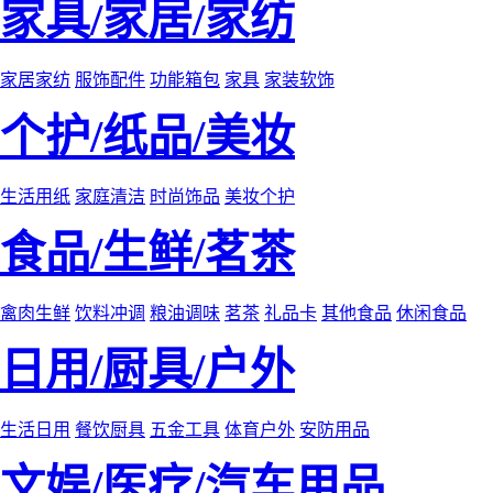
家具/家居/家纺
家居家纺
服饰配件
功能箱包
家具
家装软饰
个护/纸品/美妆
生活用纸
家庭清洁
时尚饰品
美妆个护
食品/生鲜/茗茶
禽肉生鲜
饮料冲调
粮油调味
茗茶
礼品卡
其他食品
休闲食品
日用/厨具/户外
生活日用
餐饮厨具
五金工具
体育户外
安防用品
文娱/医疗/汽车用品