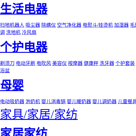
生活电器
扫地机器人
吸尘器
除螨仪
空气净化器
电熨斗/挂烫机
加湿器
毛
调
洗地机
冷风扇
个护电器
剃须刀
电动牙刷
电吹风
美容仪
按摩器
健康秤
洗牙器
个护套装
浴盆
母婴
电动吸奶器
泡奶机
婴儿消毒锅
婴儿暖奶器
婴儿调奶器
儿童餐
家具/家居/家纺
家居家纺