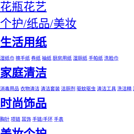
花瓶花艺
个护/纸品/美妆
生活用纸
湿纸巾
擦手纸
卷纸
抽纸
厨房用纸
湿厕纸
手帕纸
洗脸巾
家庭清洁
消毒用品
衣物清洁
清洁套装
洁厕剂
驱蚊驱虫
清洁工具
洗洁精
时尚饰品
胸针
项链
耳饰
手链/手环
手表
美妆个护