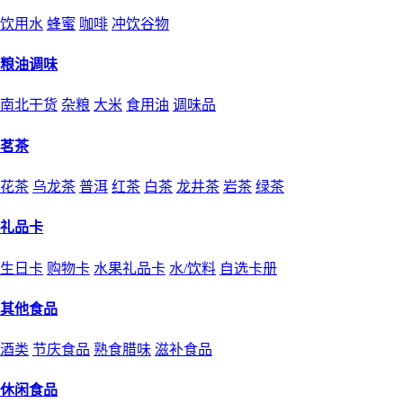
饮用水
蜂蜜
咖啡
冲饮谷物
粮油调味
南北干货
杂粮
大米
食用油
调味品
茗茶
花茶
乌龙茶
普洱
红茶
白茶
龙井茶
岩茶
绿茶
礼品卡
生日卡
购物卡
水果礼品卡
水/饮料
自选卡册
其他食品
酒类
节庆食品
熟食腊味
滋补食品
休闲食品