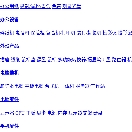
办公用纸
硒鼓/墨粉/墨盒
色带
刻录光盘
办公设备
碎纸机
电话机
保险柜
复合机/打印机
装订/封装机
投影仪
投影配
外设产品
插座
线缆
鼠标垫
键盘
鼠标
多功能转换器/拓展坞
U盘
路由器
机
电脑整机
笔记本电脑
平板电脑
台式机
一体机
服务器/工作站
电脑配件
显示器
CPU
主板
显卡
电源
内存
显示器支架
硬盘
手机配件