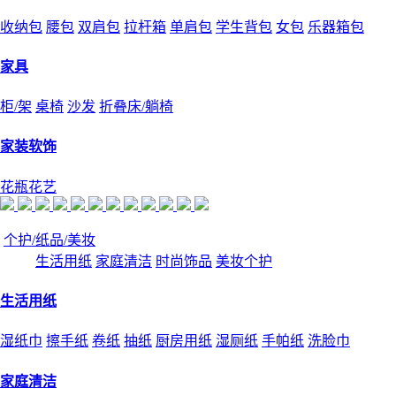
收纳包
腰包
双肩包
拉杆箱
单肩包
学生背包
女包
乐器箱包
家具
柜/架
桌椅
沙发
折叠床/躺椅
家装软饰
花瓶花艺
个护/纸品/美妆
生活用纸
家庭清洁
时尚饰品
美妆个护
生活用纸
湿纸巾
擦手纸
卷纸
抽纸
厨房用纸
湿厕纸
手帕纸
洗脸巾
家庭清洁