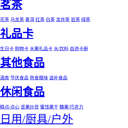
茗茶
花茶
乌龙茶
普洱
红茶
白茶
龙井茶
岩茶
绿茶
礼品卡
生日卡
购物卡
水果礼品卡
水/饮料
自选卡册
其他食品
酒类
节庆食品
熟食腊味
滋补食品
休闲食品
糕点/点心
坚果炒货
蜜饯果干
糖果/巧克力
日用/厨具/户外