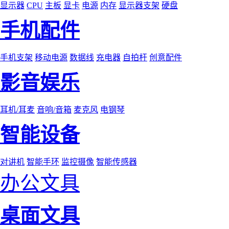
显示器
CPU
主板
显卡
电源
内存
显示器支架
硬盘
手机配件
手机支架
移动电源
数据线
充电器
自拍杆
创意配件
影音娱乐
耳机/耳麦
音响/音箱
麦克风
电钢琴
智能设备
对讲机
智能手环
监控摄像
智能传感器
办公文具
桌面文具