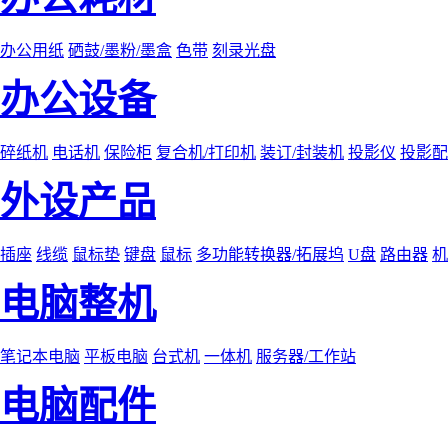
办公用纸
硒鼓/墨粉/墨盒
色带
刻录光盘
办公设备
碎纸机
电话机
保险柜
复合机/打印机
装订/封装机
投影仪
投影配
外设产品
插座
线缆
鼠标垫
键盘
鼠标
多功能转换器/拓展坞
U盘
路由器
机
电脑整机
笔记本电脑
平板电脑
台式机
一体机
服务器/工作站
电脑配件