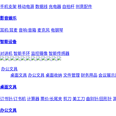
手机支架
移动电源
数据线
充电器
自拍杆
创意配件
影音娱乐
耳机/耳麦
音响/音箱
麦克风
电钢琴
智能设备
对讲机
智能手环
监控摄像
智能传感器
办公文具
桌面文具
办公文具
桌面收纳
文件管理
财务用品
会议展示
桌面文具
订书针/订书机
计算器
票价/长尾夹
剪刀
美工刀
曲别针/回形针
办公文具