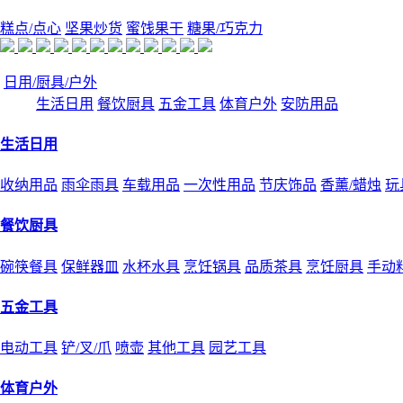
糕点/点心
坚果炒货
蜜饯果干
糖果/巧克力
日用/厨具/户外
生活日用
餐饮厨具
五金工具
体育户外
安防用品
生活日用
收纳用品
雨伞雨具
车载用品
一次性用品
节庆饰品
香薰/蜡烛
玩
餐饮厨具
碗筷餐具
保鲜器皿
水杯水具
烹饪锅具
品质茶具
烹饪厨具
手动
五金工具
电动工具
铲/叉/爪
喷壶
其他工具
园艺工具
体育户外