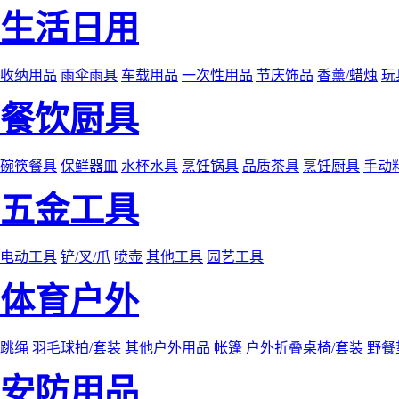
生活日用
收纳用品
雨伞雨具
车载用品
一次性用品
节庆饰品
香薰/蜡烛
玩
餐饮厨具
碗筷餐具
保鲜器皿
水杯水具
烹饪锅具
品质茶具
烹饪厨具
手动
五金工具
电动工具
铲/叉/爪
喷壶
其他工具
园艺工具
体育户外
跳绳
羽毛球拍/套装
其他户外用品
帐篷
户外折叠桌椅/套装
野餐
安防用品