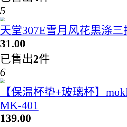
5
天堂307E雪月风花黒涤
31.00
已售出
2
件
6
【保温杯垫+玻璃杯】mok
MK-401
139.00