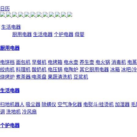
日历
生活电器
厨用电器
生活电器
个护电器
母婴
厨用电器
电饼档
面包机
早餐机
电烤箱
电水壶
养生壶
电火锅
消毒机
电蒸
绞肉机
料理机
酸奶机
电压锅
电陶炉
其它厨用电器
冰箱
冰吧/
烧烤炉
煮茶器/电茶盘
果蔬清洗机
豆浆机
生活电器
扫地机器人
吸尘器
除螨仪
空气净化器
电熨斗/挂烫机
加湿器
毛
调
洗地机
冷风扇
个护电器