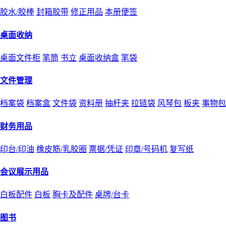
胶水/胶棒
封箱胶带
修正用品
本册便签
桌面收纳
桌面文件柜
笔筒
书立
桌面收纳盒
笔袋
文件管理
档案袋
档案盒
文件袋
资料册
抽杆夹
拉链袋
风琴包
板夹
事物包
财务用品
印台/印油
橡皮筋/乳胶圈
票据/凭证
印章/号码机
复写纸
会议展示用品
白板配件
白板
胸卡及配件
桌牌/台卡
图书