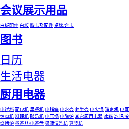
会议展示用品
白板配件
白板
胸卡及配件
桌牌/台卡
图书
日历
生活电器
厨用电器
电饼档
面包机
早餐机
电烤箱
电水壶
养生壶
电火锅
消毒机
电蒸
绞肉机
料理机
酸奶机
电压锅
电陶炉
其它厨用电器
冰箱
冰吧/
烧烤炉
煮茶器/电茶盘
果蔬清洗机
豆浆机