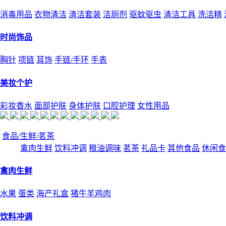
消毒用品
衣物清洁
清洁套装
洁厕剂
驱蚊驱虫
清洁工具
洗洁精
时尚饰品
胸针
项链
耳饰
手链/手环
手表
美妆个护
彩妆香水
面部护肤
身体护肤
口腔护理
女性用品
食品/生鲜/茗茶
禽肉生鲜
饮料冲调
粮油调味
茗茶
礼品卡
其他食品
休闲食
禽肉生鲜
水果
蛋类
海产礼盒
猪牛羊鸡肉
饮料冲调