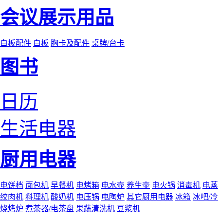
会议展示用品
白板配件
白板
胸卡及配件
桌牌/台卡
图书
日历
生活电器
厨用电器
电饼档
面包机
早餐机
电烤箱
电水壶
养生壶
电火锅
消毒机
电蒸
绞肉机
料理机
酸奶机
电压锅
电陶炉
其它厨用电器
冰箱
冰吧/
烧烤炉
煮茶器/电茶盘
果蔬清洗机
豆浆机