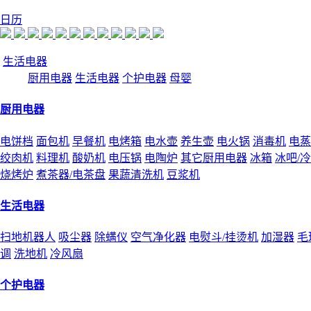
日历
生活电器
厨用电器
生活电器
个护电器
母婴
厨用电器
电饼档
面包机
早餐机
电烤箱
电水壶
养生壶
电火锅
消毒机
电蒸
绞肉机
料理机
酸奶机
电压锅
电陶炉
其它厨用电器
冰箱
冰吧/
烧烤炉
煮茶器/电茶盘
果蔬清洗机
豆浆机
生活电器
扫地机器人
吸尘器
除螨仪
空气净化器
电熨斗/挂烫机
加湿器
毛
调
洗地机
冷风扇
个护电器