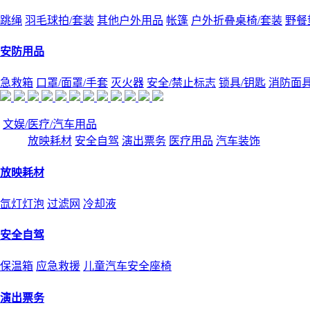
跳绳
羽毛球拍/套装
其他户外用品
帐篷
户外折叠桌椅/套装
野餐
安防用品
急救箱
口罩/面罩/手套
灭火器
安全/禁止标志
锁具/钥匙
消防面
文娱/医疗/汽车用品
放映耗材
安全自驾
演出票务
医疗用品
汽车装饰
放映耗材
氙灯灯泡
过滤网
冷却液
安全自驾
保温箱
应急救援
儿童汽车安全座椅
演出票务