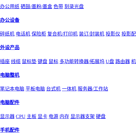
办公用纸
硒鼓/墨粉/墨盒
色带
刻录光盘
办公设备
碎纸机
电话机
保险柜
复合机/打印机
装订/封装机
投影仪
投影配
外设产品
插座
线缆
鼠标垫
键盘
鼠标
多功能转换器/拓展坞
U盘
路由器
机
电脑整机
笔记本电脑
平板电脑
台式机
一体机
服务器/工作站
电脑配件
显示器
CPU
主板
显卡
电源
内存
显示器支架
硬盘
手机配件