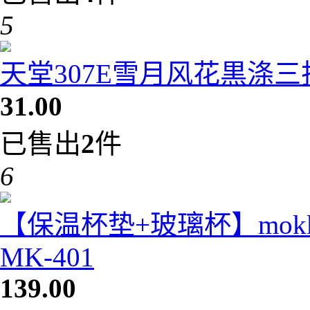
5
天堂307E雪月风花黒涤
31.00
已售出
2
件
6
【保温杯垫+玻璃杯】mok
MK-401
139.00