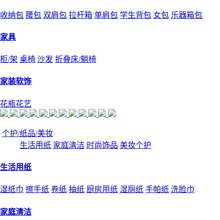
收纳包
腰包
双肩包
拉杆箱
单肩包
学生背包
女包
乐器箱包
家具
柜/架
桌椅
沙发
折叠床/躺椅
家装软饰
花瓶花艺
个护/纸品/美妆
生活用纸
家庭清洁
时尚饰品
美妆个护
生活用纸
湿纸巾
擦手纸
卷纸
抽纸
厨房用纸
湿厕纸
手帕纸
洗脸巾
家庭清洁