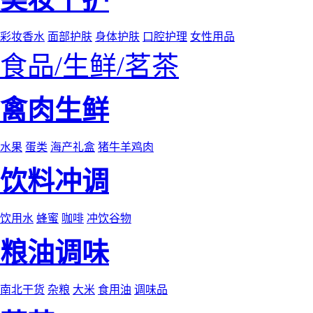
彩妆香水
面部护肤
身体护肤
口腔护理
女性用品
食品/生鲜/茗茶
禽肉生鲜
水果
蛋类
海产礼盒
猪牛羊鸡肉
饮料冲调
饮用水
蜂蜜
咖啡
冲饮谷物
粮油调味
南北干货
杂粮
大米
食用油
调味品