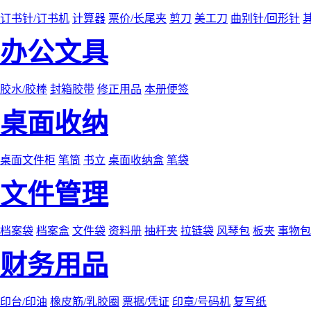
订书针/订书机
计算器
票价/长尾夹
剪刀
美工刀
曲别针/回形针
办公文具
胶水/胶棒
封箱胶带
修正用品
本册便签
桌面收纳
桌面文件柜
笔筒
书立
桌面收纳盒
笔袋
文件管理
档案袋
档案盒
文件袋
资料册
抽杆夹
拉链袋
风琴包
板夹
事物包
财务用品
印台/印油
橡皮筋/乳胶圈
票据/凭证
印章/号码机
复写纸