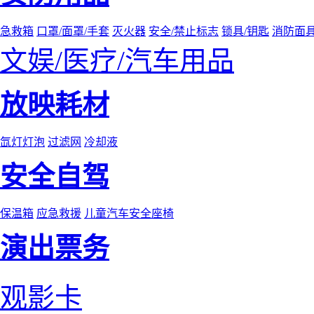
急救箱
口罩/面罩/手套
灭火器
安全/禁止标志
锁具/钥匙
消防面
文娱/医疗/汽车用品
放映耗材
氙灯灯泡
过滤网
冷却液
安全自驾
保温箱
应急救援
儿童汽车安全座椅
演出票务
观影卡