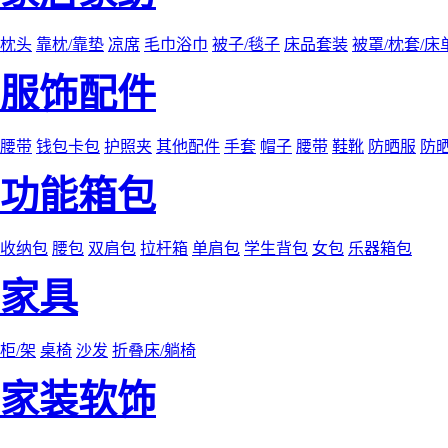
枕头
靠枕/靠垫
凉席
毛巾浴巾
被子/毯子
床品套装
被罩/枕套/床
服饰配件
腰带
钱包卡包
护照夹
其他配件
手套
帽子
腰带
鞋靴
防晒服
防
功能箱包
收纳包
腰包
双肩包
拉杆箱
单肩包
学生背包
女包
乐器箱包
家具
柜/架
桌椅
沙发
折叠床/躺椅
家装软饰