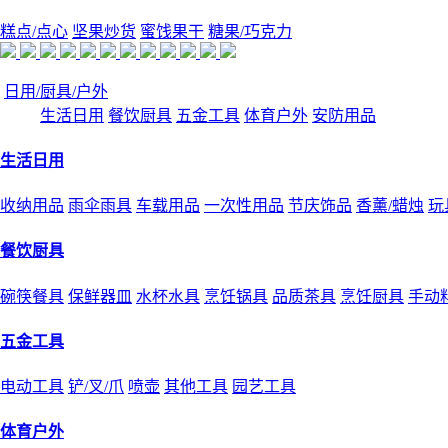
糕点/点心
坚果炒货
蜜饯果干
糖果/巧克力
日用/厨具/户外
生活日用
餐饮厨具
五金工具
体育户外
安防用品
生活日用
收纳用品
雨伞雨具
车载用品
一次性用品
节庆饰品
香薰/蜡烛
玩
餐饮厨具
碗筷餐具
保鲜器皿
水杯水具
烹饪锅具
品质茶具
烹饪厨具
手动
五金工具
电动工具
铲/叉/爪
喷壶
其他工具
园艺工具
体育户外