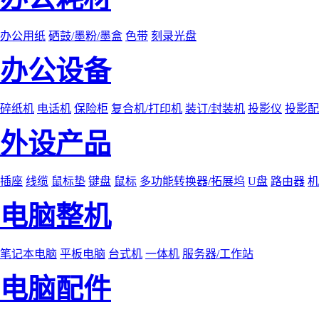
办公用纸
硒鼓/墨粉/墨盒
色带
刻录光盘
办公设备
碎纸机
电话机
保险柜
复合机/打印机
装订/封装机
投影仪
投影配
外设产品
插座
线缆
鼠标垫
键盘
鼠标
多功能转换器/拓展坞
U盘
路由器
机
电脑整机
笔记本电脑
平板电脑
台式机
一体机
服务器/工作站
电脑配件