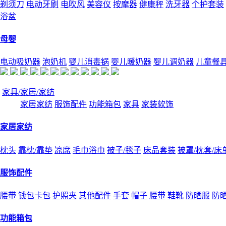
剃须刀
电动牙刷
电吹风
美容仪
按摩器
健康秤
洗牙器
个护套装
浴盆
母婴
电动吸奶器
泡奶机
婴儿消毒锅
婴儿暖奶器
婴儿调奶器
儿童餐
家具/家居/家纺
家居家纺
服饰配件
功能箱包
家具
家装软饰
家居家纺
枕头
靠枕/靠垫
凉席
毛巾浴巾
被子/毯子
床品套装
被罩/枕套/床
服饰配件
腰带
钱包卡包
护照夹
其他配件
手套
帽子
腰带
鞋靴
防晒服
防
功能箱包