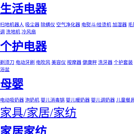
生活电器
扫地机器人
吸尘器
除螨仪
空气净化器
电熨斗/挂烫机
加湿器
毛
调
洗地机
冷风扇
个护电器
剃须刀
电动牙刷
电吹风
美容仪
按摩器
健康秤
洗牙器
个护套装
浴盆
母婴
电动吸奶器
泡奶机
婴儿消毒锅
婴儿暖奶器
婴儿调奶器
儿童餐
家具/家居/家纺
家居家纺