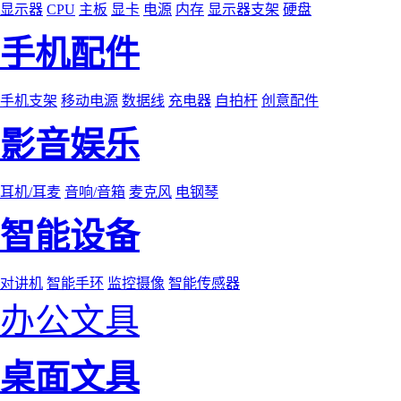
显示器
CPU
主板
显卡
电源
内存
显示器支架
硬盘
手机配件
手机支架
移动电源
数据线
充电器
自拍杆
创意配件
影音娱乐
耳机/耳麦
音响/音箱
麦克风
电钢琴
智能设备
对讲机
智能手环
监控摄像
智能传感器
办公文具
桌面文具