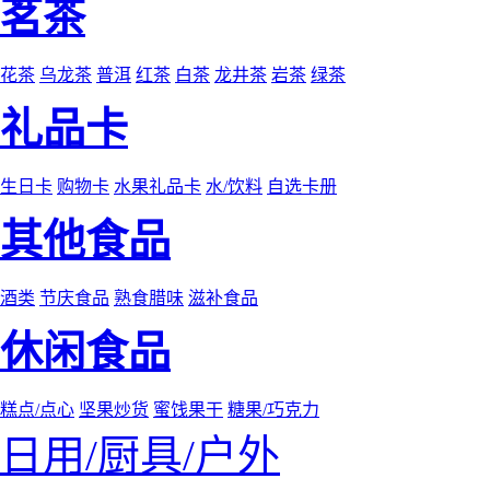
茗茶
花茶
乌龙茶
普洱
红茶
白茶
龙井茶
岩茶
绿茶
礼品卡
生日卡
购物卡
水果礼品卡
水/饮料
自选卡册
其他食品
酒类
节庆食品
熟食腊味
滋补食品
休闲食品
糕点/点心
坚果炒货
蜜饯果干
糖果/巧克力
日用/厨具/户外