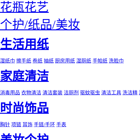
花瓶花艺
个护/纸品/美妆
生活用纸
湿纸巾
擦手纸
卷纸
抽纸
厨房用纸
湿厕纸
手帕纸
洗脸巾
家庭清洁
消毒用品
衣物清洁
清洁套装
洁厕剂
驱蚊驱虫
清洁工具
洗洁精
时尚饰品
胸针
项链
耳饰
手链/手环
手表
美妆个护