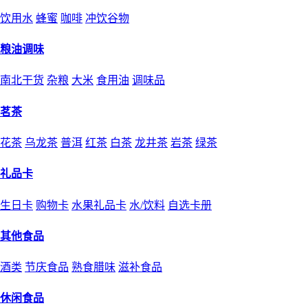
饮用水
蜂蜜
咖啡
冲饮谷物
粮油调味
南北干货
杂粮
大米
食用油
调味品
茗茶
花茶
乌龙茶
普洱
红茶
白茶
龙井茶
岩茶
绿茶
礼品卡
生日卡
购物卡
水果礼品卡
水/饮料
自选卡册
其他食品
酒类
节庆食品
熟食腊味
滋补食品
休闲食品