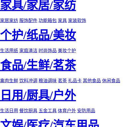
家具/家居/家纺
家居家纺
服饰配件
功能箱包
家具
家装软饰
个护/纸品/美妆
生活用纸
家庭清洁
时尚饰品
美妆个护
食品/生鲜/茗茶
禽肉生鲜
饮料冲调
粮油调味
茗茶
礼品卡
其他食品
休闲食品
日用/厨具/户外
生活日用
餐饮厨具
五金工具
体育户外
安防用品
文娱/医疗/汽车用品