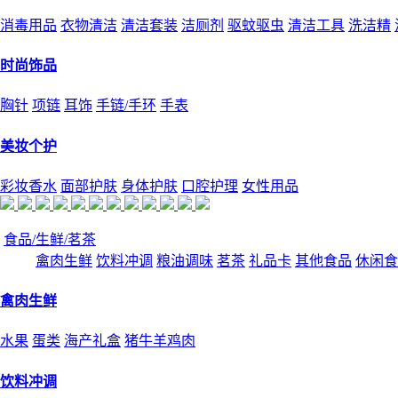
消毒用品
衣物清洁
清洁套装
洁厕剂
驱蚊驱虫
清洁工具
洗洁精
时尚饰品
胸针
项链
耳饰
手链/手环
手表
美妆个护
彩妆香水
面部护肤
身体护肤
口腔护理
女性用品
食品/生鲜/茗茶
禽肉生鲜
饮料冲调
粮油调味
茗茶
礼品卡
其他食品
休闲食
禽肉生鲜
水果
蛋类
海产礼盒
猪牛羊鸡肉
饮料冲调