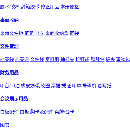
胶水/胶棒
封箱胶带
修正用品
本册便签
桌面收纳
桌面文件柜
笔筒
书立
桌面收纳盒
笔袋
文件管理
档案袋
档案盒
文件袋
资料册
抽杆夹
拉链袋
风琴包
板夹
事物包
财务用品
印台/印油
橡皮筋/乳胶圈
票据/凭证
印章/号码机
复写纸
会议展示用品
白板配件
白板
胸卡及配件
桌牌/台卡
图书