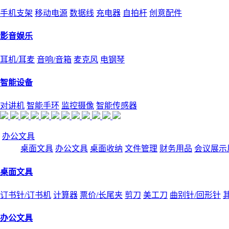
手机支架
移动电源
数据线
充电器
自拍杆
创意配件
影音娱乐
耳机/耳麦
音响/音箱
麦克风
电钢琴
智能设备
对讲机
智能手环
监控摄像
智能传感器
办公文具
桌面文具
办公文具
桌面收纳
文件管理
财务用品
会议展示
桌面文具
订书针/订书机
计算器
票价/长尾夹
剪刀
美工刀
曲别针/回形针
办公文具