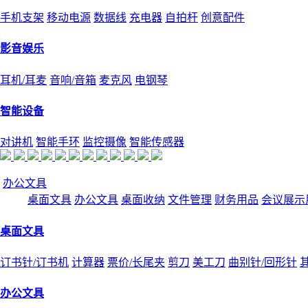
手机支架
移动电源
数据线
充电器
自拍杆
创意配件
影音娱乐
耳机/耳麦
音响/音箱
麦克风
电钢琴
智能设备
对讲机
智能手环
监控摄像
智能传感器
办公文具
桌面文具
办公文具
桌面收纳
文件管理
财务用品
会议展示
桌面文具
订书针/订书机
计算器
票价/长尾夹
剪刀
美工刀
曲别针/回形针
办公文具