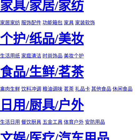
家具/家居/家纺
家居家纺
服饰配件
功能箱包
家具
家装软饰
个护/纸品/美妆
生活用纸
家庭清洁
时尚饰品
美妆个护
食品/生鲜/茗茶
禽肉生鲜
饮料冲调
粮油调味
茗茶
礼品卡
其他食品
休闲食品
日用/厨具/户外
生活日用
餐饮厨具
五金工具
体育户外
安防用品
文娱/医疗/汽车用品