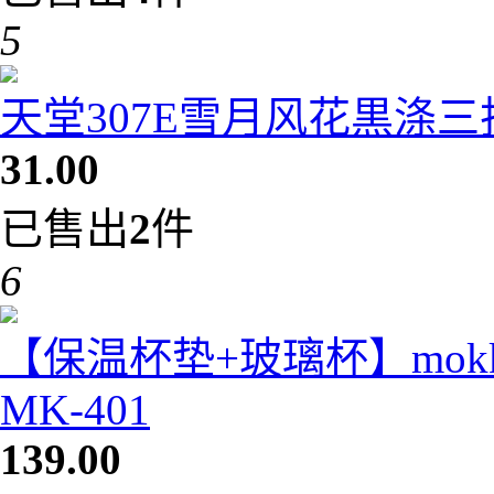
5
天堂307E雪月风花黒涤
31.00
已售出
2
件
6
【保温杯垫+玻璃杯】mok
MK-401
139.00