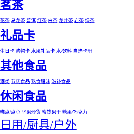
茗茶
花茶
乌龙茶
普洱
红茶
白茶
龙井茶
岩茶
绿茶
礼品卡
生日卡
购物卡
水果礼品卡
水/饮料
自选卡册
其他食品
酒类
节庆食品
熟食腊味
滋补食品
休闲食品
糕点/点心
坚果炒货
蜜饯果干
糖果/巧克力
日用/厨具/户外