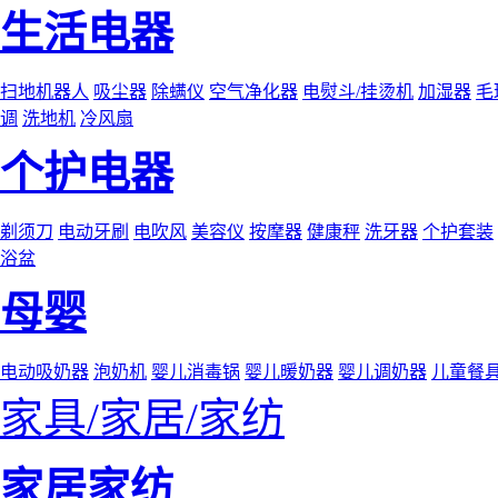
生活电器
扫地机器人
吸尘器
除螨仪
空气净化器
电熨斗/挂烫机
加湿器
毛
调
洗地机
冷风扇
个护电器
剃须刀
电动牙刷
电吹风
美容仪
按摩器
健康秤
洗牙器
个护套装
浴盆
母婴
电动吸奶器
泡奶机
婴儿消毒锅
婴儿暖奶器
婴儿调奶器
儿童餐
家具/家居/家纺
家居家纺