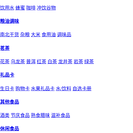
饮用水
蜂蜜
咖啡
冲饮谷物
粮油调味
南北干货
杂粮
大米
食用油
调味品
茗茶
花茶
乌龙茶
普洱
红茶
白茶
龙井茶
岩茶
绿茶
礼品卡
生日卡
购物卡
水果礼品卡
水/饮料
自选卡册
其他食品
酒类
节庆食品
熟食腊味
滋补食品
休闲食品