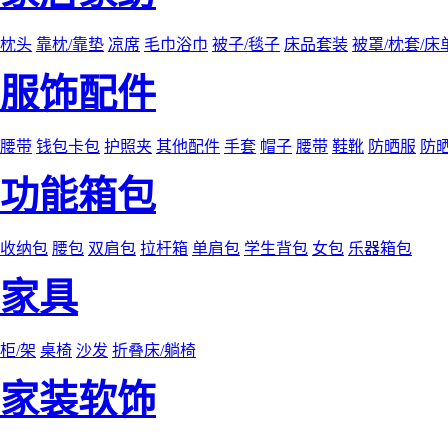
枕头
靠枕/靠垫
凉席
毛巾浴巾
被子/毯子
床品套装
被罩/枕套/床
服饰配件
腰带
钱包卡包
护照夹
其他配件
手套
帽子
腰带
鞋靴
防晒服
防
功能箱包
收纳包
腰包
双肩包
拉杆箱
单肩包
学生背包
女包
乐器箱包
家具
柜/架
桌椅
沙发
折叠床/躺椅
家装软饰