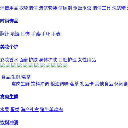
消毒用品
衣物清洁
清洁套装
洁厕剂
驱蚊驱虫
清洁工具
洗洁精
时尚饰品
胸针
项链
耳饰
手链/手环
手表
美妆个护
彩妆香水
面部护肤
身体护肤
口腔护理
女性用品
食品/生鲜/茗茶
禽肉生鲜
饮料冲调
粮油调味
茗茶
礼品卡
其他食品
休闲食
禽肉生鲜
水果
蛋类
海产礼盒
猪牛羊鸡肉
饮料冲调