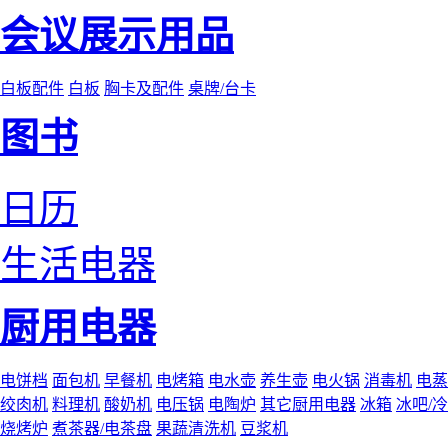
会议展示用品
白板配件
白板
胸卡及配件
桌牌/台卡
图书
日历
生活电器
厨用电器
电饼档
面包机
早餐机
电烤箱
电水壶
养生壶
电火锅
消毒机
电蒸
绞肉机
料理机
酸奶机
电压锅
电陶炉
其它厨用电器
冰箱
冰吧/
烧烤炉
煮茶器/电茶盘
果蔬清洗机
豆浆机