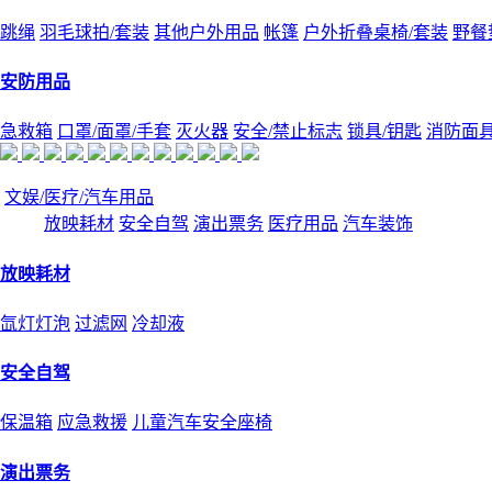
跳绳
羽毛球拍/套装
其他户外用品
帐篷
户外折叠桌椅/套装
野餐
安防用品
急救箱
口罩/面罩/手套
灭火器
安全/禁止标志
锁具/钥匙
消防面
文娱/医疗/汽车用品
放映耗材
安全自驾
演出票务
医疗用品
汽车装饰
放映耗材
氙灯灯泡
过滤网
冷却液
安全自驾
保温箱
应急救援
儿童汽车安全座椅
演出票务