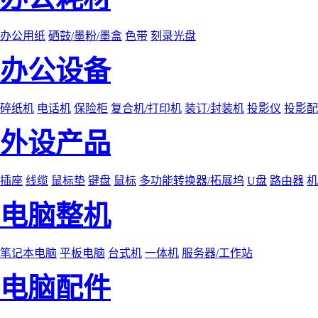
办公用纸
硒鼓/墨粉/墨盒
色带
刻录光盘
办公设备
碎纸机
电话机
保险柜
复合机/打印机
装订/封装机
投影仪
投影配
外设产品
插座
线缆
鼠标垫
键盘
鼠标
多功能转换器/拓展坞
U盘
路由器
机
电脑整机
笔记本电脑
平板电脑
台式机
一体机
服务器/工作站
电脑配件