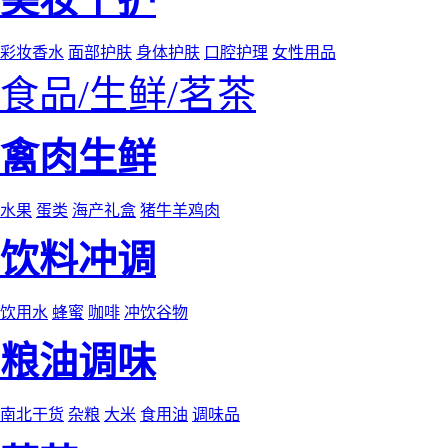
彩妆香水
面部护肤
身体护肤
口腔护理
女性用品
食品/生鲜/茗茶
禽肉生鲜
水果
蛋类
海产礼盒
猪牛羊鸡肉
饮料冲调
饮用水
蜂蜜
咖啡
冲饮谷物
粮油调味
南北干货
杂粮
大米
食用油
调味品