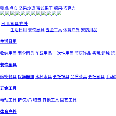
糕点/点心
坚果炒货
蜜饯果干
糖果/巧克力
日用/厨具/户外
生活日用
餐饮厨具
五金工具
体育户外
安防用品
生活日用
收纳用品
雨伞雨具
车载用品
一次性用品
节庆饰品
香薰/蜡烛
玩
餐饮厨具
碗筷餐具
保鲜器皿
水杯水具
烹饪锅具
品质茶具
烹饪厨具
手动
五金工具
电动工具
铲/叉/爪
喷壶
其他工具
园艺工具
体育户外