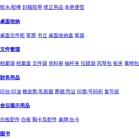
胶水/胶棒
封箱胶带
修正用品
本册便签
桌面收纳
桌面文件柜
笔筒
书立
桌面收纳盒
笔袋
文件管理
档案袋
档案盒
文件袋
资料册
抽杆夹
拉链袋
风琴包
板夹
事物包
财务用品
印台/印油
橡皮筋/乳胶圈
票据/凭证
印章/号码机
复写纸
会议展示用品
白板配件
白板
胸卡及配件
桌牌/台卡
图书