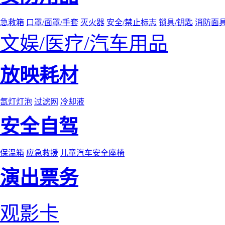
急救箱
口罩/面罩/手套
灭火器
安全/禁止标志
锁具/钥匙
消防面
文娱/医疗/汽车用品
放映耗材
氙灯灯泡
过滤网
冷却液
安全自驾
保温箱
应急救援
儿童汽车安全座椅
演出票务
观影卡