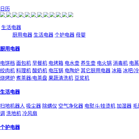
日历
生活电器
厨用电器
生活电器
个护电器
母婴
厨用电器
电饼档
面包机
早餐机
电烤箱
电水壶
养生壶
电火锅
消毒机
电蒸
绞肉机
料理机
酸奶机
电压锅
电陶炉
其它厨用电器
冰箱
冰吧/
烧烤炉
煮茶器/电茶盘
果蔬清洗机
豆浆机
生活电器
扫地机器人
吸尘器
除螨仪
空气净化器
电熨斗/挂烫机
加湿器
毛
调
洗地机
冷风扇
个护电器