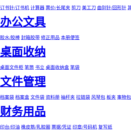
订书针/订书机
计算器
票价/长尾夹
剪刀
美工刀
曲别针/回形针
办公文具
胶水/胶棒
封箱胶带
修正用品
本册便签
桌面收纳
桌面文件柜
笔筒
书立
桌面收纳盒
笔袋
文件管理
档案袋
档案盒
文件袋
资料册
抽杆夹
拉链袋
风琴包
板夹
事物包
财务用品
印台/印油
橡皮筋/乳胶圈
票据/凭证
印章/号码机
复写纸