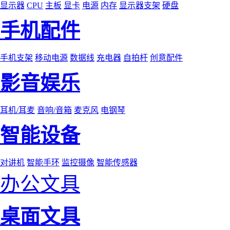
显示器
CPU
主板
显卡
电源
内存
显示器支架
硬盘
手机配件
手机支架
移动电源
数据线
充电器
自拍杆
创意配件
影音娱乐
耳机/耳麦
音响/音箱
麦克风
电钢琴
智能设备
对讲机
智能手环
监控摄像
智能传感器
办公文具
桌面文具