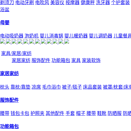
剃须刀
电动牙刷
电吹风
美容仪
按摩器
健康秤
洗牙器
个护套装
浴盆
母婴
电动吸奶器
泡奶机
婴儿消毒锅
婴儿暖奶器
婴儿调奶器
儿童餐
家具/家居/家纺
家居家纺
服饰配件
功能箱包
家具
家装软饰
家居家纺
枕头
靠枕/靠垫
凉席
毛巾浴巾
被子/毯子
床品套装
被罩/枕套/床
服饰配件
腰带
钱包卡包
护照夹
其他配件
手套
帽子
腰带
鞋靴
防晒服
防
功能箱包