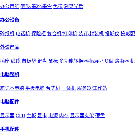
办公用纸
硒鼓/墨粉/墨盒
色带
刻录光盘
办公设备
碎纸机
电话机
保险柜
复合机/打印机
装订/封装机
投影仪
投影配
外设产品
插座
线缆
鼠标垫
键盘
鼠标
多功能转换器/拓展坞
U盘
路由器
机
电脑整机
笔记本电脑
平板电脑
台式机
一体机
服务器/工作站
电脑配件
显示器
CPU
主板
显卡
电源
内存
显示器支架
硬盘
手机配件