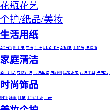
花瓶花艺
个护/纸品/美妆
生活用纸
湿纸巾
擦手纸
卷纸
抽纸
厨房用纸
湿厕纸
手帕纸
洗脸巾
家庭清洁
消毒用品
衣物清洁
清洁套装
洁厕剂
驱蚊驱虫
清洁工具
洗洁精
时尚饰品
胸针
项链
耳饰
手链/手环
手表
美妆个护