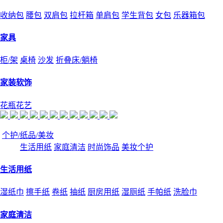
收纳包
腰包
双肩包
拉杆箱
单肩包
学生背包
女包
乐器箱包
家具
柜/架
桌椅
沙发
折叠床/躺椅
家装软饰
花瓶花艺
个护/纸品/美妆
生活用纸
家庭清洁
时尚饰品
美妆个护
生活用纸
湿纸巾
擦手纸
卷纸
抽纸
厨房用纸
湿厕纸
手帕纸
洗脸巾
家庭清洁