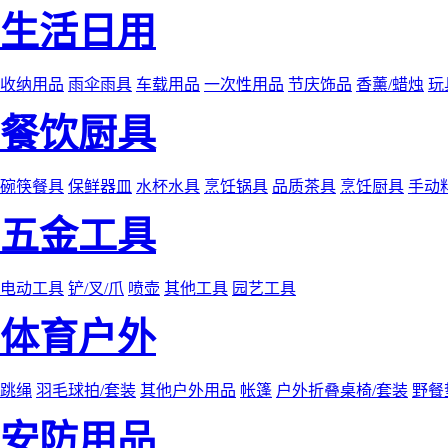
生活日用
收纳用品
雨伞雨具
车载用品
一次性用品
节庆饰品
香薰/蜡烛
玩
餐饮厨具
碗筷餐具
保鲜器皿
水杯水具
烹饪锅具
品质茶具
烹饪厨具
手动
五金工具
电动工具
铲/叉/爪
喷壶
其他工具
园艺工具
体育户外
跳绳
羽毛球拍/套装
其他户外用品
帐篷
户外折叠桌椅/套装
野餐
安防用品