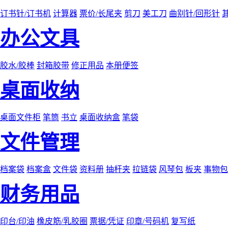
订书针/订书机
计算器
票价/长尾夹
剪刀
美工刀
曲别针/回形针
办公文具
胶水/胶棒
封箱胶带
修正用品
本册便签
桌面收纳
桌面文件柜
笔筒
书立
桌面收纳盒
笔袋
文件管理
档案袋
档案盒
文件袋
资料册
抽杆夹
拉链袋
风琴包
板夹
事物包
财务用品
印台/印油
橡皮筋/乳胶圈
票据/凭证
印章/号码机
复写纸