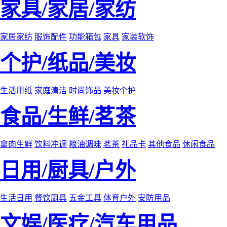
家具/家居/家纺
家居家纺
服饰配件
功能箱包
家具
家装软饰
个护/纸品/美妆
生活用纸
家庭清洁
时尚饰品
美妆个护
食品/生鲜/茗茶
禽肉生鲜
饮料冲调
粮油调味
茗茶
礼品卡
其他食品
休闲食品
日用/厨具/户外
生活日用
餐饮厨具
五金工具
体育户外
安防用品
文娱/医疗/汽车用品