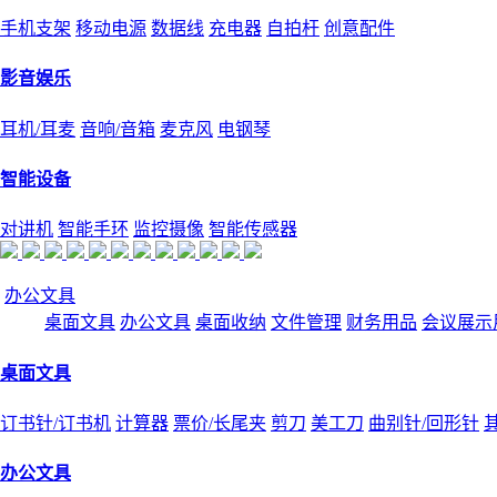
手机支架
移动电源
数据线
充电器
自拍杆
创意配件
影音娱乐
耳机/耳麦
音响/音箱
麦克风
电钢琴
智能设备
对讲机
智能手环
监控摄像
智能传感器
办公文具
桌面文具
办公文具
桌面收纳
文件管理
财务用品
会议展示
桌面文具
订书针/订书机
计算器
票价/长尾夹
剪刀
美工刀
曲别针/回形针
办公文具