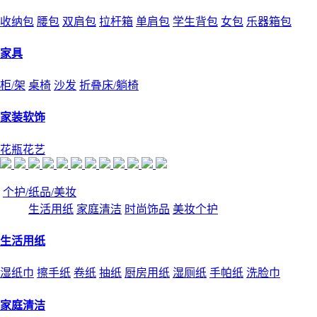
收纳包
腰包
双肩包
拉杆箱
单肩包
学生背包
女包
乐器箱包
家具
柜/架
桌椅
沙发
折叠床/躺椅
家装软饰
花瓶花艺
个护/纸品/美妆
生活用纸
家庭清洁
时尚饰品
美妆个护
生活用纸
湿纸巾
擦手纸
卷纸
抽纸
厨房用纸
湿厕纸
手帕纸
洗脸巾
家庭清洁