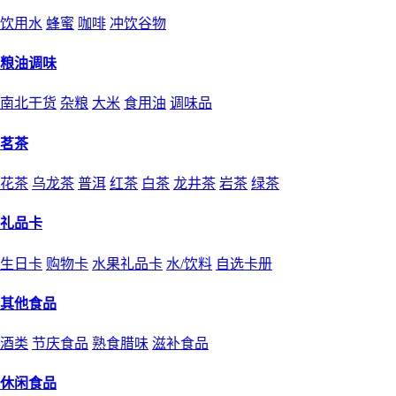
饮用水
蜂蜜
咖啡
冲饮谷物
粮油调味
南北干货
杂粮
大米
食用油
调味品
茗茶
花茶
乌龙茶
普洱
红茶
白茶
龙井茶
岩茶
绿茶
礼品卡
生日卡
购物卡
水果礼品卡
水/饮料
自选卡册
其他食品
酒类
节庆食品
熟食腊味
滋补食品
休闲食品