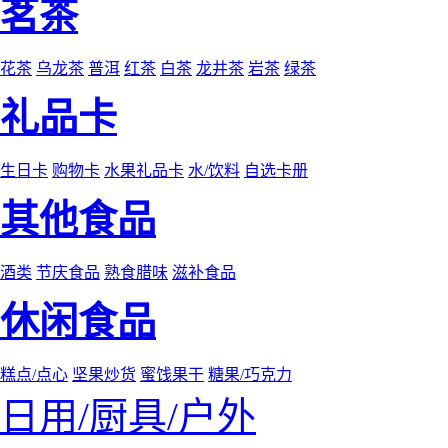
茗茶
花茶
乌龙茶
普洱
红茶
白茶
龙井茶
岩茶
绿茶
礼品卡
生日卡
购物卡
水果礼品卡
水/饮料
自选卡册
其他食品
酒类
节庆食品
熟食腊味
滋补食品
休闲食品
糕点/点心
坚果炒货
蜜饯果干
糖果/巧克力
日用/厨具/户外