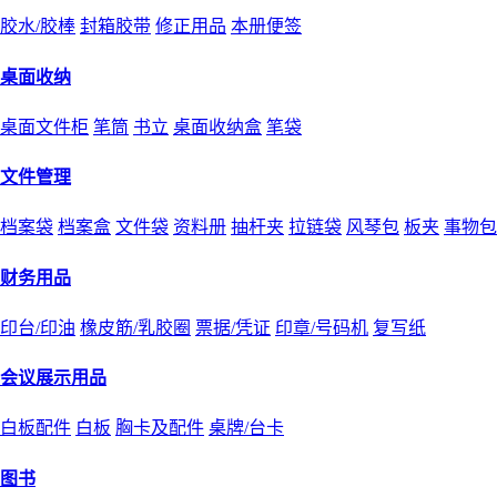
胶水/胶棒
封箱胶带
修正用品
本册便签
桌面收纳
桌面文件柜
笔筒
书立
桌面收纳盒
笔袋
文件管理
档案袋
档案盒
文件袋
资料册
抽杆夹
拉链袋
风琴包
板夹
事物包
财务用品
印台/印油
橡皮筋/乳胶圈
票据/凭证
印章/号码机
复写纸
会议展示用品
白板配件
白板
胸卡及配件
桌牌/台卡
图书