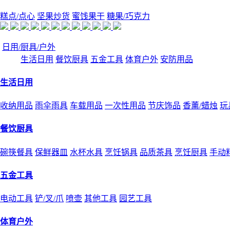
糕点/点心
坚果炒货
蜜饯果干
糖果/巧克力
日用/厨具/户外
生活日用
餐饮厨具
五金工具
体育户外
安防用品
生活日用
收纳用品
雨伞雨具
车载用品
一次性用品
节庆饰品
香薰/蜡烛
玩
餐饮厨具
碗筷餐具
保鲜器皿
水杯水具
烹饪锅具
品质茶具
烹饪厨具
手动
五金工具
电动工具
铲/叉/爪
喷壶
其他工具
园艺工具
体育户外