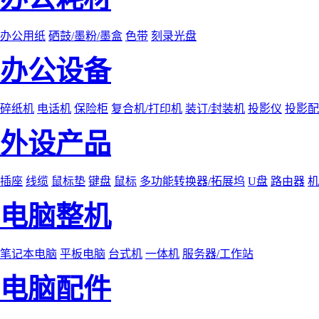
办公用纸
硒鼓/墨粉/墨盒
色带
刻录光盘
办公设备
碎纸机
电话机
保险柜
复合机/打印机
装订/封装机
投影仪
投影配
外设产品
插座
线缆
鼠标垫
键盘
鼠标
多功能转换器/拓展坞
U盘
路由器
机
电脑整机
笔记本电脑
平板电脑
台式机
一体机
服务器/工作站
电脑配件