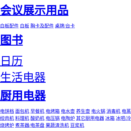
会议展示用品
白板配件
白板
胸卡及配件
桌牌/台卡
图书
日历
生活电器
厨用电器
电饼档
面包机
早餐机
电烤箱
电水壶
养生壶
电火锅
消毒机
电蒸
绞肉机
料理机
酸奶机
电压锅
电陶炉
其它厨用电器
冰箱
冰吧/
烧烤炉
煮茶器/电茶盘
果蔬清洗机
豆浆机