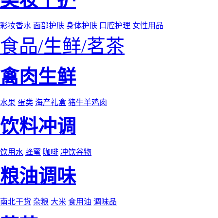
彩妆香水
面部护肤
身体护肤
口腔护理
女性用品
食品/生鲜/茗茶
禽肉生鲜
水果
蛋类
海产礼盒
猪牛羊鸡肉
饮料冲调
饮用水
蜂蜜
咖啡
冲饮谷物
粮油调味
南北干货
杂粮
大米
食用油
调味品