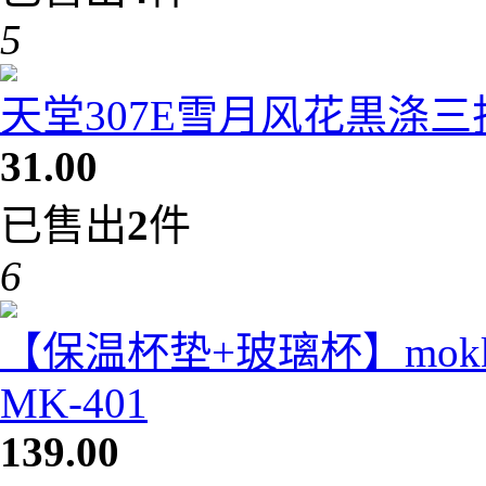
5
天堂307E雪月风花黒涤
31.00
已售出
2
件
6
【保温杯垫+玻璃杯】mok
MK-401
139.00