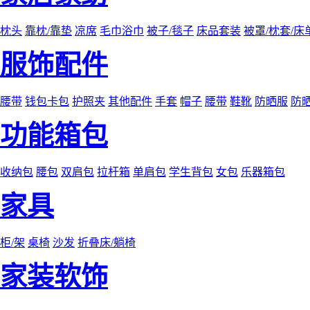
枕头
靠枕/靠垫
凉席
毛巾浴巾
被子/毯子
床品套装
被罩/枕套/床
服饰配件
腰带
钱包卡包
护照夹
其他配件
手套
帽子
腰带
鞋靴
防晒服
防
功能箱包
收纳包
腰包
双肩包
拉杆箱
单肩包
学生背包
女包
乐器箱包
家具
柜/架
桌椅
沙发
折叠床/躺椅
家装软饰