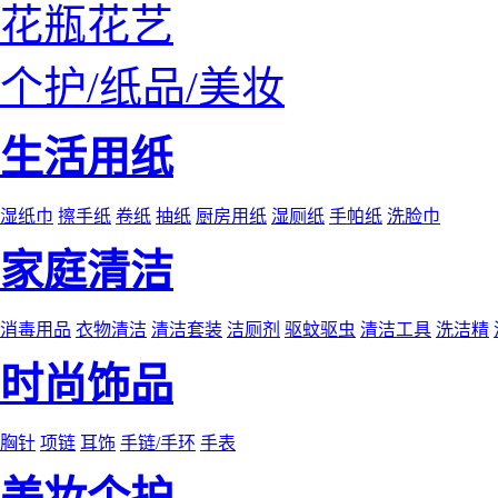
花瓶花艺
个护/纸品/美妆
生活用纸
湿纸巾
擦手纸
卷纸
抽纸
厨房用纸
湿厕纸
手帕纸
洗脸巾
家庭清洁
消毒用品
衣物清洁
清洁套装
洁厕剂
驱蚊驱虫
清洁工具
洗洁精
时尚饰品
胸针
项链
耳饰
手链/手环
手表
美妆个护