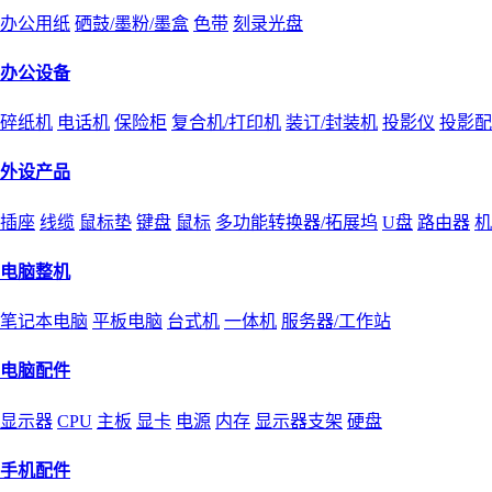
办公用纸
硒鼓/墨粉/墨盒
色带
刻录光盘
办公设备
碎纸机
电话机
保险柜
复合机/打印机
装订/封装机
投影仪
投影配
外设产品
插座
线缆
鼠标垫
键盘
鼠标
多功能转换器/拓展坞
U盘
路由器
机
电脑整机
笔记本电脑
平板电脑
台式机
一体机
服务器/工作站
电脑配件
显示器
CPU
主板
显卡
电源
内存
显示器支架
硬盘
手机配件