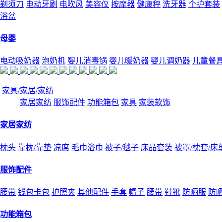
剃须刀
电动牙刷
电吹风
美容仪
按摩器
健康秤
洗牙器
个护套装
浴盆
母婴
电动吸奶器
泡奶机
婴儿消毒锅
婴儿暖奶器
婴儿调奶器
儿童餐
家具/家居/家纺
家居家纺
服饰配件
功能箱包
家具
家装软饰
家居家纺
枕头
靠枕/靠垫
凉席
毛巾浴巾
被子/毯子
床品套装
被罩/枕套/床
服饰配件
腰带
钱包卡包
护照夹
其他配件
手套
帽子
腰带
鞋靴
防晒服
防
功能箱包