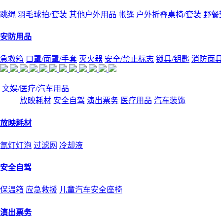
跳绳
羽毛球拍/套装
其他户外用品
帐篷
户外折叠桌椅/套装
野餐
安防用品
急救箱
口罩/面罩/手套
灭火器
安全/禁止标志
锁具/钥匙
消防面
文娱/医疗/汽车用品
放映耗材
安全自驾
演出票务
医疗用品
汽车装饰
放映耗材
氙灯灯泡
过滤网
冷却液
安全自驾
保温箱
应急救援
儿童汽车安全座椅
演出票务