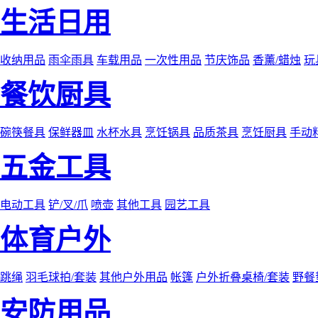
生活日用
收纳用品
雨伞雨具
车载用品
一次性用品
节庆饰品
香薰/蜡烛
玩
餐饮厨具
碗筷餐具
保鲜器皿
水杯水具
烹饪锅具
品质茶具
烹饪厨具
手动
五金工具
电动工具
铲/叉/爪
喷壶
其他工具
园艺工具
体育户外
跳绳
羽毛球拍/套装
其他户外用品
帐篷
户外折叠桌椅/套装
野餐
安防用品