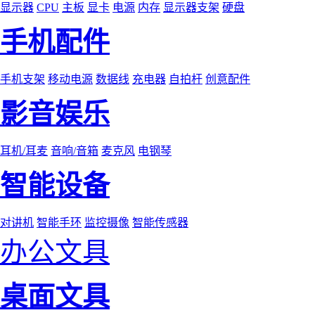
显示器
CPU
主板
显卡
电源
内存
显示器支架
硬盘
手机配件
手机支架
移动电源
数据线
充电器
自拍杆
创意配件
影音娱乐
耳机/耳麦
音响/音箱
麦克风
电钢琴
智能设备
对讲机
智能手环
监控摄像
智能传感器
办公文具
桌面文具