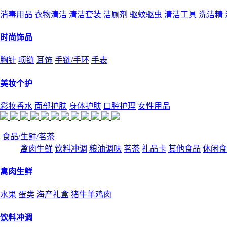
消毒用品
衣物清洁
清洁套装
洁厕剂
驱蚊驱虫
清洁工具
洗洁精
时尚饰品
胸针
项链
耳饰
手链/手环
手表
美妆个护
彩妆香水
面部护肤
身体护肤
口腔护理
女性用品
食品/生鲜/茗茶
禽肉生鲜
饮料冲调
粮油调味
茗茶
礼品卡
其他食品
休闲食
禽肉生鲜
水果
蛋类
海产礼盒
猪牛羊鸡肉
饮料冲调