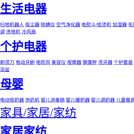
生活电器
扫地机器人
吸尘器
除螨仪
空气净化器
电熨斗/挂烫机
加湿器
毛
调
洗地机
冷风扇
个护电器
剃须刀
电动牙刷
电吹风
美容仪
按摩器
健康秤
洗牙器
个护套装
浴盆
母婴
电动吸奶器
泡奶机
婴儿消毒锅
婴儿暖奶器
婴儿调奶器
儿童餐
家具/家居/家纺
家居家纺