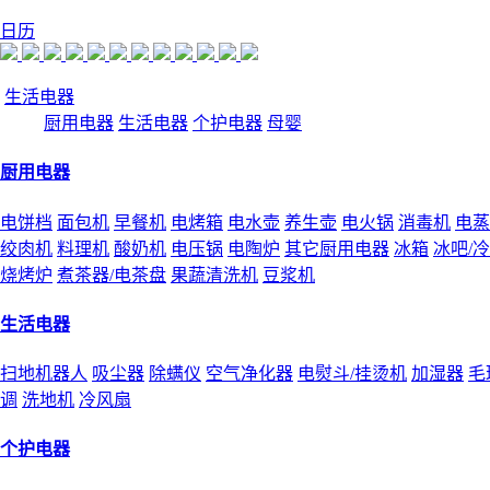
日历
生活电器
厨用电器
生活电器
个护电器
母婴
厨用电器
电饼档
面包机
早餐机
电烤箱
电水壶
养生壶
电火锅
消毒机
电蒸
绞肉机
料理机
酸奶机
电压锅
电陶炉
其它厨用电器
冰箱
冰吧/
烧烤炉
煮茶器/电茶盘
果蔬清洗机
豆浆机
生活电器
扫地机器人
吸尘器
除螨仪
空气净化器
电熨斗/挂烫机
加湿器
毛
调
洗地机
冷风扇
个护电器