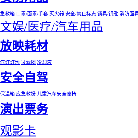
急救箱
口罩/面罩/手套
灭火器
安全/禁止标志
锁具/钥匙
消防面
文娱/医疗/汽车用品
放映耗材
氙灯灯泡
过滤网
冷却液
安全自驾
保温箱
应急救援
儿童汽车安全座椅
演出票务
观影卡